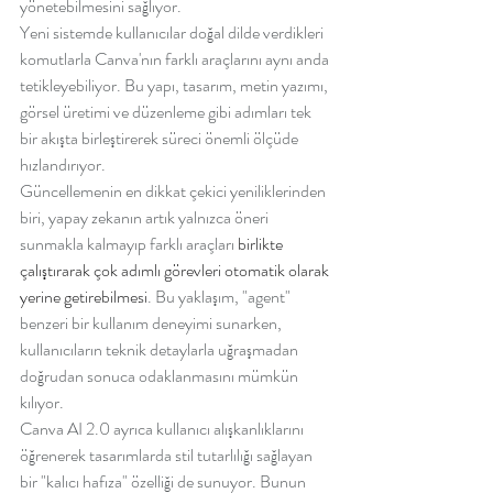
yönetebilmesini sağlıyor.
Yeni sistemde kullanıcılar doğal dilde verdikleri 
komutlarla Canva'nın farklı araçlarını aynı anda 
tetikleyebiliyor. Bu yapı, tasarım, metin yazımı, 
görsel üretimi ve düzenleme gibi adımları tek 
bir akışta birleştirerek süreci önemli ölçüde 
hızlandırıyor.
Güncellemenin en dikkat çekici yeniliklerinden 
biri, yapay zekanın artık yalnızca öneri 
sunmakla kalmayıp farklı araçları 
birlikte 
çalıştırarak çok adımlı görevleri otomatik olarak 
yerine getirebilmesi
. Bu yaklaşım, "agent" 
benzeri bir kullanım deneyimi sunarken, 
kullanıcıların teknik detaylarla uğraşmadan 
doğrudan sonuca odaklanmasını mümkün 
kılıyor.
Canva AI 2.0 ayrıca kullanıcı alışkanlıklarını 
öğrenerek tasarımlarda stil tutarlılığı sağlayan 
bir "kalıcı hafıza" özelliği de sunuyor. Bunun 