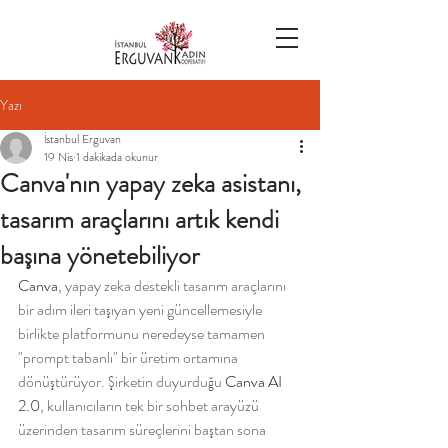
Yazı
İstanbul Erguvan
19 Nis
1 dakikada okunur
Canva'nın yapay zeka asistanı,
tasarım araçlarını artık kendi
başına yönetebiliyor
Canva
, yapay zeka destekli tasarım araçlarını 
bir adım ileri taşıyan yeni güncellemesiyle 
birlikte platformunu neredeyse tamamen 
"prompt tabanlı" bir üretim ortamına 
dönüştürüyor. Şirketin duyurduğu 
Canva AI 
2.0
, kullanıcıların tek bir sohbet arayüzü 
üzerinden tasarım süreçlerini baştan sona 